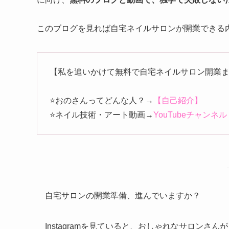
【自宅サロン準備】憧れの
2026
1/27
どう？可愛いけど「使い方
2025年8月1日
2026年1月27日
未分類
HELLO〜おのさんです🌼
ネイリスト歴13年、現在自宅サロン運営しながら、
「子育てしながら、
自宅サロン開業
を叶えたいママ
に向け、
無料のブログと動画で、独学で失敗しない
このブログを見れば自宅ネイルサロンが開業できる内容
【私を追いかけて無料で自宅ネイルサロン開業