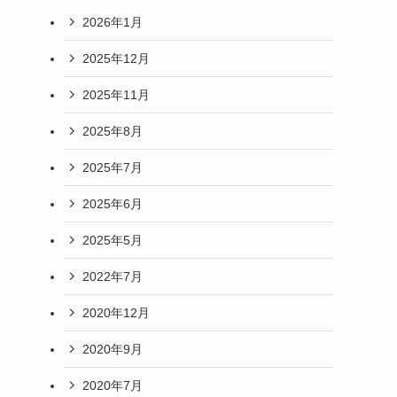
たらどうする？自宅サロンが知っておきたい
「塗らない」という選択肢
【接客のヒント】面白い話はしなくてOK。
「無言」で損する前に知っておきたい、お客
様が安心する魔法の一言
最近のコメント
アーカイブ
2026年1月
2025年12月
2025年11月
2025年8月