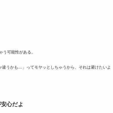
ん。
ラー）
や
フラッシュネイル
なんかは、カボションを通すと、と
これを見てお客様が「わぁ、このキラキラにする！」と決めた
、