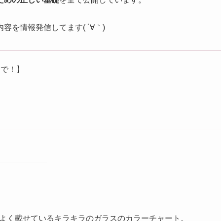
キラキラ「カボションチャート」って実
」にはちょっとコツがあるよ！★
」
ための正しい基礎
を全て公開しています。
を情報発信してます( ´∀｀)
まで！】