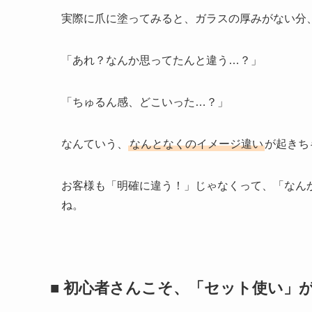
ラメがキラキラしすぎて見える
色がちょっと明るく見える
つまり、実物よりもかなり盛れて見えちゃうのよ
特に最近流行りの
透明感のあるカラー（シアーカ
んでもなく美しく見える…。
サロンのディスプレイとしては最高なんだけど、
時が、ちょっと注意ポイント。
実際に爪に塗ってみると、ガラスの厚みがない分
「あれ？なんか思ってたんと違う…？」
「ちゅるん感、どこいった…？」