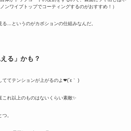
なるよ！
なく、底の平らな面にジェルを塗ります。
で固定して、普通のネイルと同じように「カラー2度塗り→硬
自体がトップコートの役割をするので、裏面にツヤ出しは不
ノンワイプトップでコーティングするのがおすすめ！）
見る…というのがカボションの仕組みなんだ。