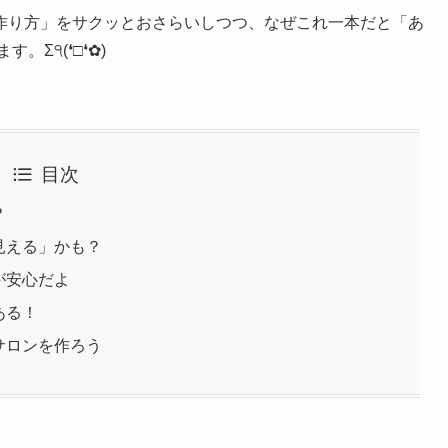
ンにも置きたい！」ってときめいちゃう❤︎(´ε｀ )
なる！って思うよね。
イリストをしてる私から、ちょっとだけ「知っておくと安心な
、もし
「メインのカラー見本」
として使うなら、
ちょっとだけ
作り方」をサクッとおさらいしつつ、なぜこれ一本だと「あ
Σ੧(❛□❛✿)