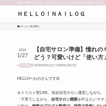
独学×子育て中でも、自宅ネイルサロンで月10万円を目指すブログ
ＨＥＬＬＯ！ＮＡＩＬＯＧ
ホーム
未分類