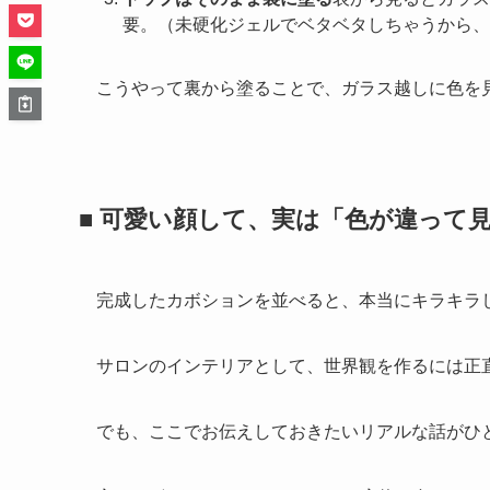
構造を知っておくと、この後の話が理解しやすく
軽くおさらい：カボションの作り方
作り方はとってもシンプル。
塗るのは「平らな裏面」
ドーム状の丸い方では
持ち手に固定して塗る
割り箸などに粘着タック
化」します。
トップはそのまま裏に塗る
表から見るとガラス
要。（未硬化ジェルでベタベタしちゃうから、
こうやって裏から塗ることで、ガラス越しに色を