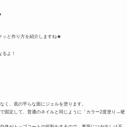
目次
？
見える」かも？
が安心だよ
ある！
サロンを作ろう
？
クッと作り方を紹介しますね★