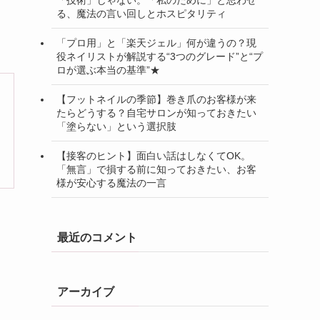
際
最近の投稿
【ネイルケア】便利だった「おしりふき」を
やめた理由。ふと気になって調べた『成分』
と『衛生面』の話。
【自宅ネイルサロン開業】リピートの鍵は
「技術」じゃない。「私のために」と思わせ
る、魔法の言い回しとホスピタリティ
「プロ用」と「楽天ジェル」何が違うの？現
役ネイリストが解説する“3つのグレード”と“プ
ロが選ぶ本当の基準”★
【フットネイルの季節】巻き爪のお客様が来