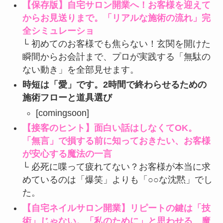
【保存版】自宅サロン開業へ！お客様を迎えて
からお見送りまで。「リアルな施術の流れ」完
全シミュレーショ
└ 初めてのお客様でも焦らない！玄関を開けた
瞬間からお会計まで、プロが実践する「無駄の
ない動き」を全部見せます。
時短は「愛」です。2時間で終わらせるための
施術フローと道具選び
[comingsoon]
【接客のヒント】面白い話はしなくてOK。
「無言」で損する前に知っておきたい、お客様
が安心する魔法の一言
└ 必死に喋って疲れてない？お客様が本当に求
めているのは「爆笑」よりも「○○な沈黙」でし
た。
【自宅ネイルサロン開業】リピートの鍵は「技
術」じゃない。「私のために」と思わせる、魔