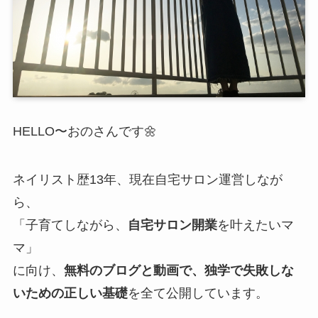
HELLO〜おのさんです🌼
ネイリスト歴13年、現在自宅サロン運営しなが
ら、
「子育てしながら、
自宅サロン開業
を叶えたいマ
マ」
に向け、
無料のブログと動画で、独学で失敗しな
いための正しい基礎
を全て公開しています。